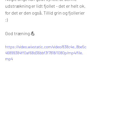
udstrækning er lidt fjollet - det er helt ok, 
for det er den også. Tillid grin og fjollerier 
:)
God træning 💪
https://video.wixstatic.com/video/838c4e_8be5c
46899384ff0af68d36bbf3f7818/1080p/mp4/file.
mp4
Foundations