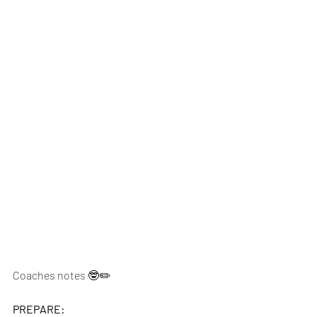
Coaches notes 🤓✏️
PREPARE: