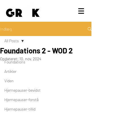
Indlæg
All Posts
Foundations 2 - WOD 2
All Posts
Opdateret:
10. nov. 2024
Foundations
Artikler
Viden
Hjernepauser-bevidst
Hjernepauser-forstå
Hjernepauser-tillid