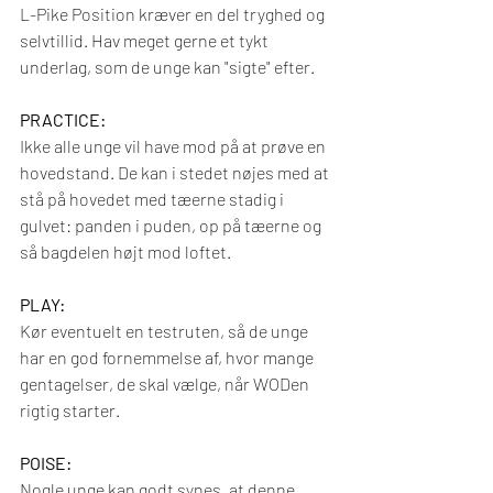
L-Pike Position kræver en del tryghed og 
selvtillid. Hav meget gerne et tykt 
underlag, som de unge kan "sigte" efter.
PRACTICE:
Ikke alle unge vil have mod på at prøve en 
hovedstand. De kan i stedet nøjes med at 
stå på hovedet med tæerne stadig i 
gulvet: panden i puden, op på tæerne og 
så bagdelen højt mod loftet.
PLAY: 
Kør eventuelt en testruten, så de unge 
har en god fornemmelse af, hvor mange 
gentagelser, de skal vælge, når WODen 
rigtig starter.
POISE:
Nogle unge kan godt synes, at denne 