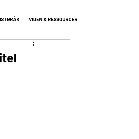
S I GRÅK
VIDEN & RESSOURCER
itel