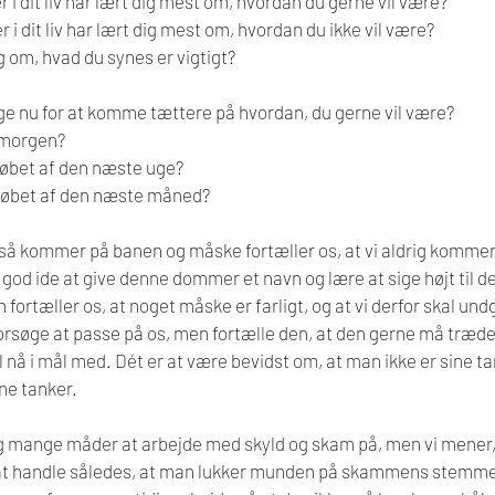
r i dit liv har lært dig mest om, hvordan du gerne vil være?
r i dit liv har lært dig mest om, hvordan du ikke vil være?
g om, hvad du synes er vigtigt?
ge nu for at komme tættere på hvordan, du gerne vil være?
 morgen?
løbet af den næste uge?
 løbet af den næste måned?
å kommer på banen og måske fortæller os, at vi aldrig kommer
n god ide at give denne dommer et navn og lære at sige højt til den
fortæller os, at noget måske er farligt, og at vi derfor skal undg
rsøge at passe på os, men fortælle den, at den gerne må træde til
l nå i mål med. Dét er at være bevidst om, at man ikke er sine t
ne tanker.
tig mange måder at arbejde med skyld og skam på, men vi mener, 
r at handle således, at man lukker munden på skammens stemme v