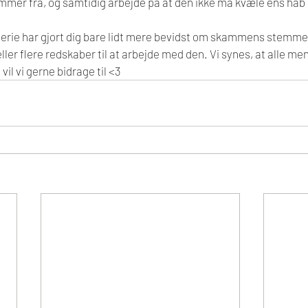
mer fra, og samtidig arbejde på at den ikke må kvæle ens hå
e serie har gjort dig bare lidt mere bevidst om skammens stemme,
ller flere redskaber til at arbejde med den. Vi synes, at alle me
vil vi gerne bidrage til <3