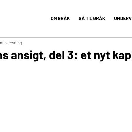
OM GRÅK
GÅ TIL GRÅK
UNDERVI
 min læsning
ansigt, del 3: et nyt kap