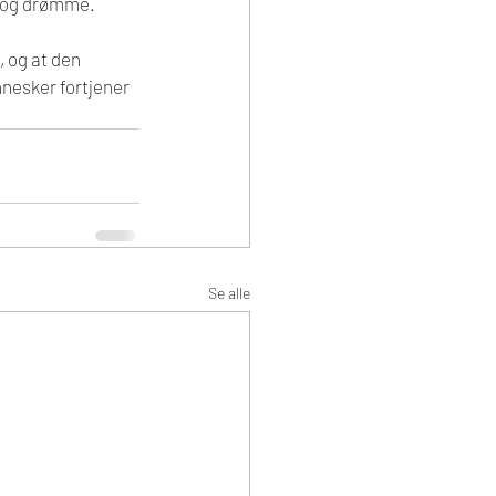
b og drømme.
 og at den 
nnesker fortjener 
Se alle