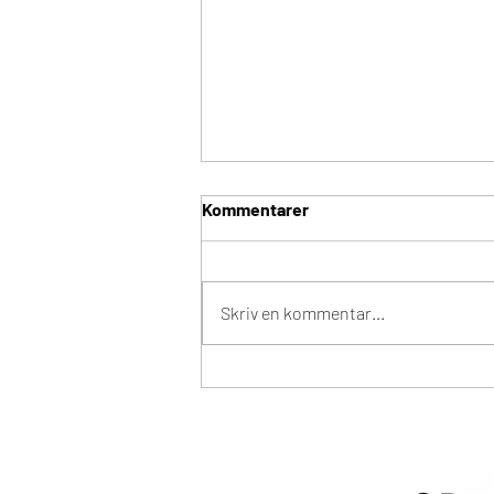
Kommentarer
Tre På Stribe
Skriv en kommentar...