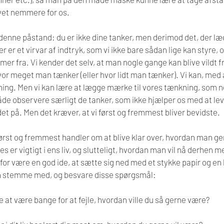
ivet nemmere for os.
 denne påstand: du er ikke dine tanker, men derimod det, der læ
r er et virvar af indtryk, som vi ikke bare sådan lige kan styre, o
mer fra. Vi kender det selv, at man nogle gange kan blive vildt fr
r meget man tænker (eller hvor lidt man tænker). Vi kan, med a
ning. Men vi kan lære at lægge mærke til vores tænkning, som n
e observere særligt de tanker, som ikke hjælper os med at leve
det på. Men det kræver, at vi først og fremmest bliver bevidste.
 først og fremmest handler om at blive klar over, hvordan man ger
 er vigtigt i ens liv, og slutteligt, hvordan man vil nå derhen m
for være en god ide, at sætte sig ned med et stykke papir og en b
in stemme med, og besvare disse spørgsmål:
e at være bange for at fejle, hvordan ville du så gerne være?