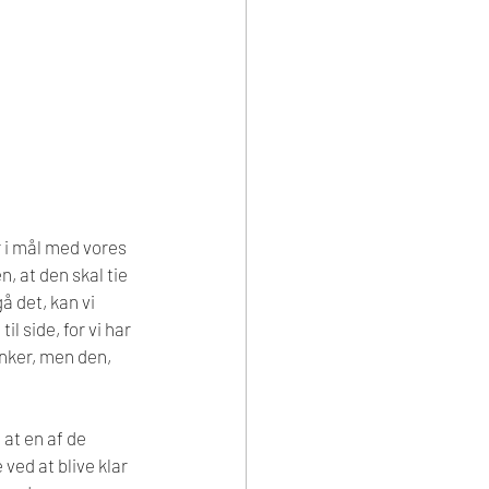
 i mål med vores 
, at den skal tie 
å det, kan vi 
 side, for vi har 
anker, men den, 
at en af de 
ed at blive klar 