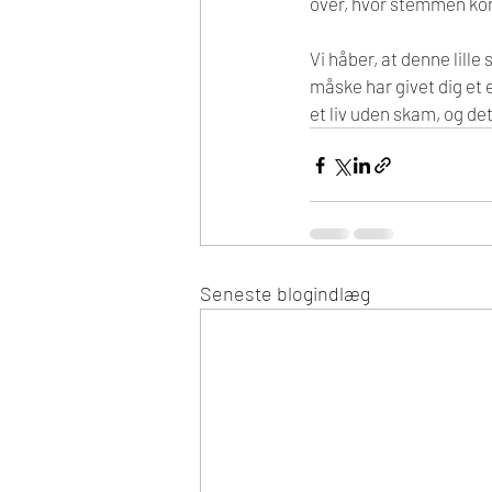
over, hvor stemmen kom
Vi håber, at denne lill
måske har givet dig et e
et liv uden skam, og det 
Seneste blogindlæg