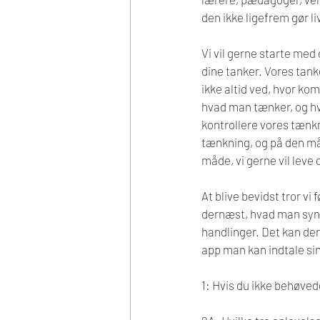
den ikke ligefrem gør l
Vi vil gerne starte med
dine tanker. Vores tanke
ikke altid ved, hvor kom
hvad man tænker, og hvo
kontrollere vores tænk
tænkning, og på den måd
måde, vi gerne vil leve 
At blive bevidst tror vi
dernæst, hvad man synes
handlinger. Det kan der
app man kan indtale s
1: Hvis du ikke behøved