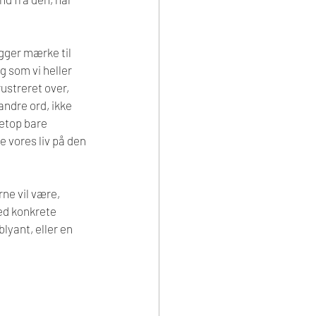
gger mærke til 
g som vi heller 
ustreret over, 
ndre ord, ikke 
etop bare 
 vores liv på den 
ne vil være, 
ed konkrete 
lyant, eller en 