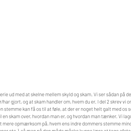
 serie ud med at skelne mellem skyld og skam. Vi ser sådan på det
/har gjort, og at skam handler om, hvem du er. I del 2 skrev vi o
stemme kan få os til at føle, at der er noget helt galt med os s
til en skam over, hvordan man er, og hvordan man tænker. Vi lagd
idt mere opmærksom på, hvem ens indre dommers stemme minde
ner etc.), så man på den måde måske kunne lære at tage afstan