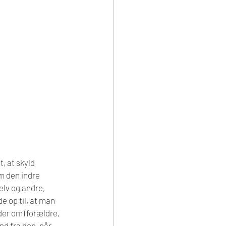
, at skyld 
m den indre 
elv og andre, 
e op til, at man 
r om (forældre, 
d fra den, når 