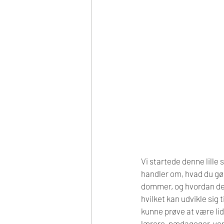
Vi startede denne lille
handler om, hvad du gør
dommer, og hvordan den 
hvilket kan udvikle sig 
kunne prøve at være l
lærere, pædagoger, ven