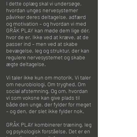
I dette oplæg skal vi undersøge,
hvordan unges nervesystemer
påvirker deres deltagelse, adfærd
og motivation – og hvordan vi med
GRÅK PLAY kan møde dem lige dér,
hvor de er. Ikke ved at kræve, at de
passer ind – men ved at skabe
bevægelse, leg og struktur, der kan
regulere nervesystemet og skabe
ægte deltagelse.
Vi taler ikke kun om motorik. Vi taler
om neurobiologi. Om tryghed. Om
social afstemning. Og om, hvordan
vi som voksne kan give plads til
både den unge, der fylder for meget
– og den, der slet ikke fylder nok.
GRÅK PLAY kombinerer træning, leg
og psykologisk forståelse. Det er en