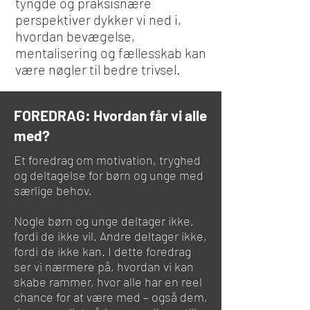
tyngde og praksisnære
perspektiver dykker vi ned i,
hvordan bevægelse,
mentalisering og fællesskab kan
være nøgler til bedre trivsel.
FOREDRAG: Hvordan får vi alle
med?
Et foredrag om motivation, tryghed
og deltagelse for børn og unge med
særlige behov.
Nogle børn og unge deltager ikke,
fordi de ikke vil. Andre deltager ikke,
fordi de ikke kan. I dette foredrag
ser vi nærmere på, hvordan vi kan
skabe rammer, hvor alle har en reel
chance for at være med – også dem,