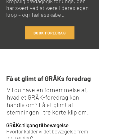
kropslig pædagogik for unge, der
har svært ved at være i deres egen
krop – og i fællesskabet.
BOOK FOREDRAG
Få et glimt af GRÅKs foredrag
Vil du have en fornemmelse af,
hvad et GRÅK-foredrag kan
handle om? Få et glimt af
stemningen i tre korte klip om:
GRÅKs tilgang til bevægelse
Hvorfor kalder vi det bevægelse frem
for træning?