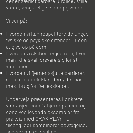
der er særligt sårbare, urolige, stille,
vrede, ængstelige eller opgivende.
Vi ser på:
Hvordan vi kan respektere de unges
fysiske og psykiske grænser – uden
at give op på dem
Hvordan vi skaber trygge rum, hvor
man ikke skal forsvare sig for at
være med
Hvordan vi fjerner skjulte barrierer,
som ofte udelukker dem, der har
mest brug for fællesskabet.
Undervejs præsenteres konkrete
værktøjer, som fx hjernepauser, og
der gives levende eksempler fra
praksis med
GRÅK PLAY
– en
tilgang, der kombinerer bevægelse,
følelser og fællesskab.