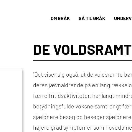
OM GRÅK
GÅ TIL GRÅK
UNDERVI
DE VOLDSRAMT
“Det viser sig også, at de voldsramte bør
deres jævnaldrende på en lang række omr
færre fritidsaktiviteter, har langt mindr
betydningsfulde voksne samt langt færr
sjældnere besøg og besøger sjældnere a
højere grad symptomer som hovedpine, er