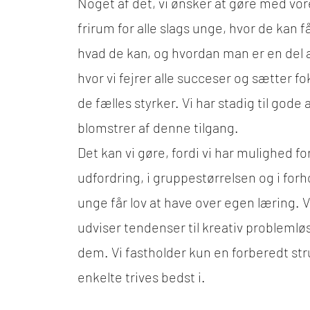
Noget af det, vi ønsker at gøre med vore
frirum for alle slags unge, hvor de kan f
hvad de kan, og hvordan man er en del af
hvor vi fejrer alle succeser og sætter 
de fælles styrker. Vi har stadig til god
blomstrer af denne tilgang.
Det kan vi gøre, fordi vi har mulighed fo
udfordring, i gruppestørrelsen og i forho
unge får lov at have over egen læring. Vi
udviser tendenser til kreativ problemløsn
dem. Vi fastholder kun en forberedt stru
enkelte trives bedst i.