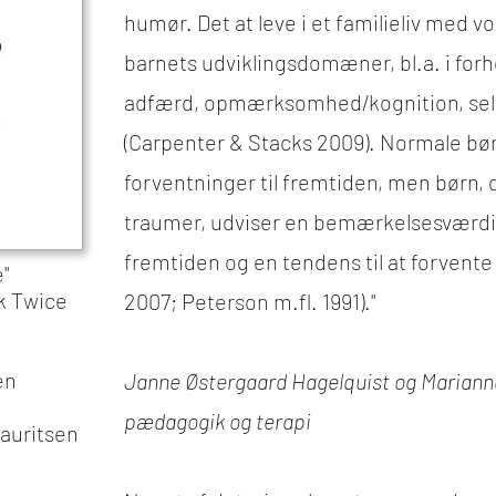
humør. Det at leve i et familieliv med vo
barnets udviklingsdomæner, bl.a. i forhol
adfærd, opmærksomhed/kognition, selv,
(Carpenter & Stacks 2009). Normale bør
forventninger til fremtiden, men børn, 
traumer, udviser en bemærkelsesværdig 
fremtiden og en tendens til at forvente 
"
k Twice
2007; Peterson m.fl. 1991)."
en
Janne Østergaard Hagelquist og Marianne
pædagogik og terapi
auritsen