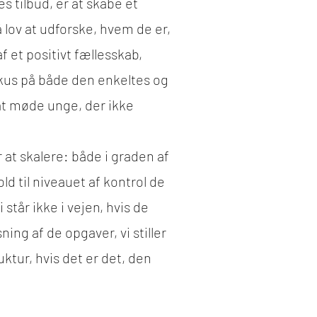
s tilbud, er at skabe et
å lov at udforske, hvem de er,
 et positivt fællesskab,
fokus på både den enkeltes og
e at møde unge, der ikke
r at skalere: både i graden af
ld til niveauet af kontrol de
 står ikke i vejen, hvis de
ing af de opgaver, vi stiller
ktur, hvis det er det, den