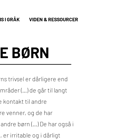
S I GRÅK
VIDEN & RESSOURCER
E BØRN
ns trivsel er dårligere end
åder (…) de går til langt
e kontakt til andre
e venner, og de har
ndre børn (…) De har også i
 irritable og i dårligt