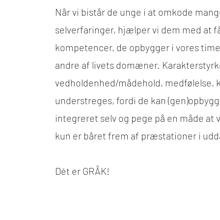
Når vi bistår de unge i at omkode mang
selverfaringer, hjælper vi dem med at f
kompetencer, de opbygger i vores time
andre af livets domæner. Karakterstyr
vedholdenhed/mådehold, medfølelse, k
understreges, fordi de kan (gen)opbygge
integreret selv og pege på en måde at v
kun er båret frem af præstationer i ud
Dét er GRÅK!