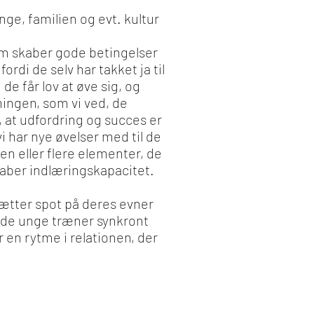
ge, familien og evt. kultur
rum skaber gode betingelser
rdi de selv har takket ja til
 de får lov at øve sig, og
æningen, som vi ved, de
, at udfordring og succes er
i har nye øvelser med til de
 en eller flere elementer, de
kaber indlæringskapacitet.
ætter spot på deres evner
 de unge træner synkront
en rytme i relationen, der