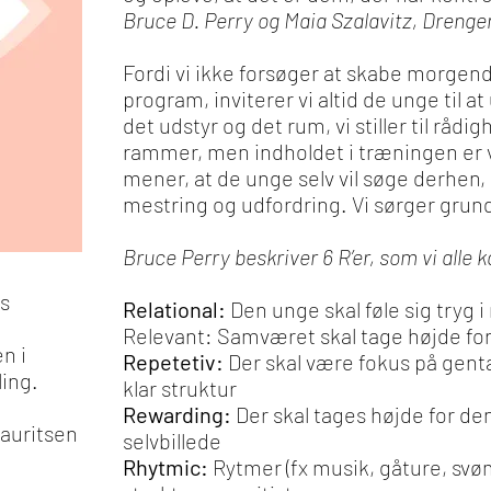
Bruce D. Perry og Maia Szalavitz, Dreng
Fordi vi ikke forsøger at skabe morgen
program, inviterer vi altid de unge til
det udstyr og det rum, vi stiller til rådig
rammer, men indholdet i træningen er vi
mener, at de unge selv vil søge derhen
mestring og udfordring. Vi sørger gru
Bruce Perry beskriver 6 R’er, som vi alle k
s
Relational:
Den unge skal føle sig tryg i
Relevant: Samværet skal tage højde for
n i
Repetetiv:
Der skal være fokus på gen
ing.
klar struktur
Rewarding:
Der skal tages højde for de
auritsen
selvbillede
Rhytmic:
Rytmer (fx musik, gåture, svø