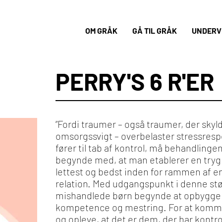
OM GRÅK
GÅ TIL GRÅK
UNDERVI
PERRY'S 6 R'ER
”Fordi traumer – også traumer, der skylde
omsorgssvigt – overbelaster stressre
fører til tab af kontrol, må behandling
begynde med, at man etablerer en try
lettest og bedst inden for rammen af en
relation. Med udgangspunkt i denne st
mishandlede børn begynde at opbygge
kompetence og mestring. For at komme 
og opleve, at det er dem, der har kontro