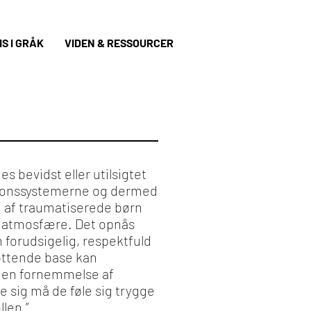
S I GRÅK
VIDEN & RESSOURCER
s bevidst eller utilsigtet
sponssystemerne og dermed
en af traumatiserede børn
g atmosfære. Det opnås
 forudsigelig, respektfuld
øttende base kan
 en fornemmelse af
sig må de føle sig trygge
llen.”