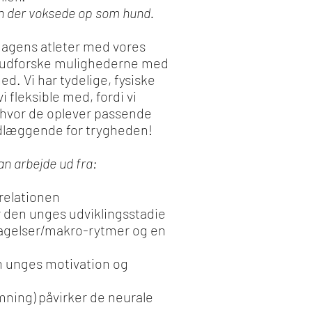
en der voksede op som hund.
dagens atleter med vores
 at udforske mulighederne med
hed. Vi har tydelige, fysiske
 fleksible med, fordi vi
, hvor de oplever passende
ndlæggende for trygheden!
an arbejde ud fra:
 relationen
 den unges udviklingsstadie
tagelser/makro-rytmer og en
n unges motivation og
mning) påvirker de neurale