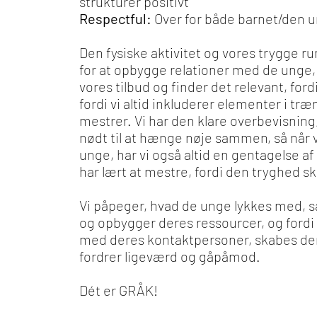
strukturer positivt
Respectful:
Over for både barnet/den un
Den fysiske aktivitet og vores trygge 
for at opbygge relationer med de unge, fo
vores tilbud og finder det relevant, fordi
fordi vi altid inkluderer elementer i tr
mestrer. Vi har den klare overbevisning
nødt til at hænge nøje sammen, så når v
unge, har vi også altid en gentagelse af
har lært at mestre, fordi den tryghed s
Vi påpeger, hvad de unge lykkes med, s
og opbygger deres ressourcer, og fordi
med deres kontaktpersoner, skabes der 
fordrer ligeværd og gåpåmod.
Dét er GRÅK!